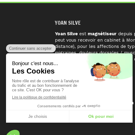
YOAN SILVE
Yoan Silve
est
magnétiseur
depuis p
peut vous recevoir en cabinet à Mon
distance), pour les affections de type
migraines, douleurs dorsales / muscu
problèmes circulatoires, affections
digestifs et viscéraux,…
Prendre rendez-vous
Du
Lundi
au
Samedi
de
8h30
à
20h