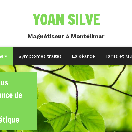
YOAN SILVE
Magnétiseur à Montélimar
me
Symptômes traités
La séance
Tarifs et M
ous
ance de
étique