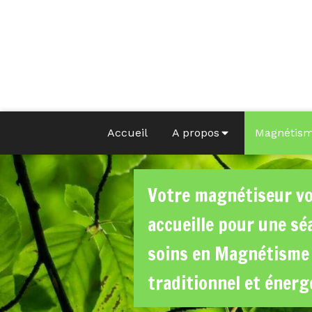
Accueil
A propos
Magnétis
Votre magnétiseur v
accueille pour une sé
soins en Magnétisme
traditionnel et énerg