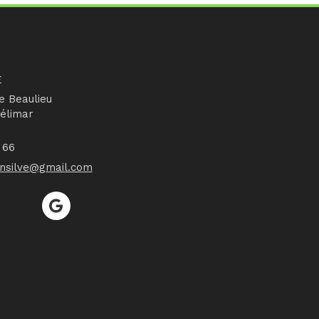
E
e Beaulieu
élimar
 66
ansilve@gmail.com