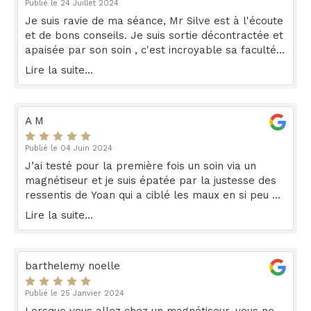
Publié le 24 Juillet 2024
Je suis ravie de ma séance, Mr Silve est à l'écoute
et de bons conseils. Je suis sortie décontractée et
apaisée par son soin , c'est incroyable sa faculté à
trouver les faiblesses dont notre corps souffre. Je
Lire la suite...
recommande vivement. Un moment de détente
pour soi aussi qui fait du bien .
A M
Publié le 04 Juin 2024
J’ai testé pour la première fois un soin via un
magnétiseur et je suis épatée par la justesse des
ressentis de Yoan qui a ciblé les maux en si peu de
temps .. j’ai constaté un mieux être à la sortie de
Lire la suite...
ce nouveau soin « assis » et un regain d’énergie.
Encore merci
barthelemy noelle
Publié le 25 Janvier 2024