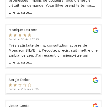
promesses : moins de douleurs, plus d'énergie..
c'était ma demande. Yoan Silve prend le temps
d'un dialogue pertinent, il est à l'écoute,
Lire la suite...
bienveillant et professionnel ! pour un tarif très
raisonnable....
Monique Darbon
Publié le 08 Avril 2025
Très satisfaite de ma consultation auprès de
Monsieur SILVE : à l'écoute, précis, sait mettre une
ambiance zen. J'ai ressenti un mieux-être qui
perdure. Monsieur SILVE est très professionnel. Je
Lire la suite...
le recommande.
Serge Delor
Publié le 21 Mars 2025
victor Costa