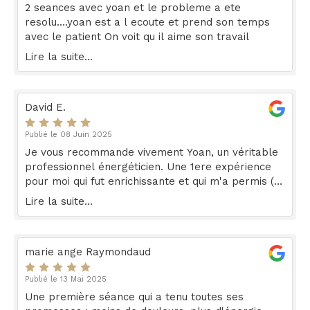
2 seances avec yoan et le probleme a ete
resolu....yoan est a l ecoute et prend son temps
avec le patient On voit qu il aime son travail
Lire la suite...
David E.
Publié le 08 Juin 2025
Je vous recommande vivement Yoan, un véritable
professionnel énergéticien. Une 1ere expérience
pour moi qui fut enrichissante et qui m'a permis (et
me permet encore) de ressentir la circulation de
Lire la suite...
mon énergie et de me retrouver. Prendre soin de
soi est important, Yoan nous y aide avec respect
et efficacité !
marie ange Raymondaud
Publié le 13 Mai 2025
Une première séance qui a tenu toutes ses