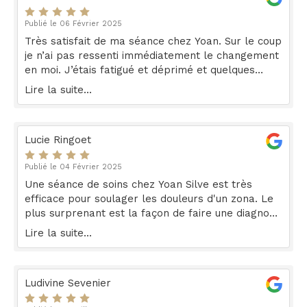
Publié le 06 Février 2025
Très satisfait de ma séance chez Yoan. Sur le coup
je n’ai pas ressenti immédiatement le changement
en moi. J’étais fatigué et déprimé et quelques
heures après ma séance chez lui, je me suis senti
Lire la suite...
serein, détendu et avec une grande confiance en
moi. Tout le monde m’a senti différent et j’avoue
ma tête est lavé de toute mauvaise pensée. Je le
Lucie Ringoet
recommande.
Publié le 04 Février 2025
Une séance de soins chez Yoan Silve est très
efficace pour soulager les douleurs d'un zona. Le
plus surprenant est la façon de faire une diagnose
du mal-être ou du bien-être (je reste positive) et le
Lire la suite...
soin qui suit. La séance est doux et agréable et je
suis sortie avec des explications et des bons
conseils pour améliorer mon bien-être.
Ludivine Sevenier