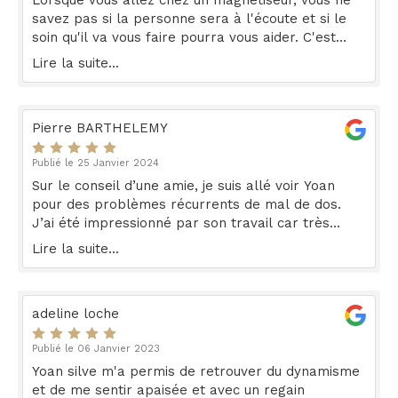
Lorsque vous allez chez un magnétiseur, vous ne
savez pas si la personne sera à l'écoute et si le
soin qu'il va vous faire pourra vous aider. C'est
donc avec un petit doute et beaucoup d'espoir que
Lire la suite...
je me suis rendue chez Yoan sur les conseils de
mon époux. Au bout des quelques minutes, toutes
mes appréhensions se sont envolées. Yoan est
Pierre BARTHELEMY
très professionnel, calme et bienveillant. Il vous
permet de vous détendre et d'être en totale
Publié le 25 Janvier 2024
confiance. Les soins sont pratiqués avec une
Sur le conseil d’une amie, je suis allé voir Yoan
grande maitrise et un immense respect.
pour des problèmes récurrents de mal de dos.
L'efficacité et les bienfaits sont également au
J’ai été impressionné par son travail car très
rendez-vous. Le soulagement apporté est
rapidement j’ai ressenti une amélioration. Merci
impressionnant, mon quotidien est transformé.
Lire la suite...
Yoan pour ton écoute et la qualité de ton travail.
Merci Yoan, merci infiniment, je reviendrai vous voir
Ces quelques séances ont permis d’améliorer mon
sans hésiter.
quotidien dans la durée.
adeline loche
Publié le 06 Janvier 2023
Yoan silve m'a permis de retrouver du dynamisme
et de me sentir apaisée et avec un regain